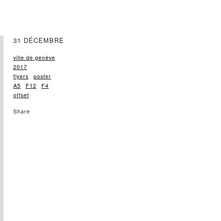
31 DÉCEMBRE
ville de genève
2017
flyers
poster
A5
F12
F4
offset
Share